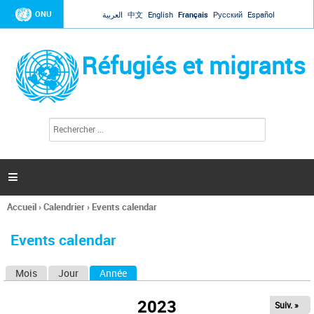
Jump to navigation
ONU
العربية
中文
English
Français
Русский
Español
Réfugiés et migrants
R
F
e
o
c
r
h
e
m
r

u
c
l
h
Accueil
›
Calendrier
›
Events calendar
a
e
Vous
r
i
êtes
r
Events calendar
ici
e
d
Mois
Jour
Année
(onglet actif)
O
e
r
n
e
2023
Suiv. »
g