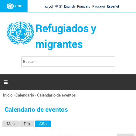
Jump to navigation
ONU
العربية
中文
English
Français
Русский
Español
Refugiados y
migrantes
B
F
u
o
s
r
c
a
m
r

u
l
Inicio
›
Calendario
›
Calendario de eventos
a
Se
r
encuentra
i
Calendario de eventos
usted
o
aquí
d
Mes
Día
Año
(solapa activa)
S
e
b
o