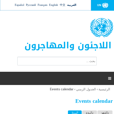
Jump to navigation
العربية
中文
English
Français
Русский
Español
UN
اللاجئون والمهاجرون
ا
ب
س
ح
ت
ث
م
ا

ر
ة
الرئيسية
›
الجدول الزمني
›
Events calendar
أنت
ا
هنا
ل
Events calendar
ب
ح
ا
بالشهر
باليوم
السنة
(علامة التبويب النشطة)
ث