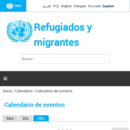
Jump to navigation
ONU
العربية
中文
English
Français
Русский
Español
Refugiados y
migrantes
B
F
u
o
s
r
c
a
m
r

u
l
Inicio
›
Calendario
›
Calendario de eventos
a
Se
r
encuentra
i
Calendario de eventos
usted
o
aquí
d
Mes
Día
Año
(solapa activa)
S
e
b
o