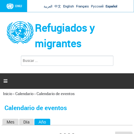
Jump to navigation
ONU
العربية
中文
English
Français
Русский
Español
Refugiados y
migrantes
B
F
u
o
s
r
c
a
m
r

u
l
Inicio
›
Calendario
›
Calendario de eventos
a
Se
r
encuentra
i
Calendario de eventos
usted
o
aquí
d
Mes
Día
Año
(solapa activa)
S
e
b
o