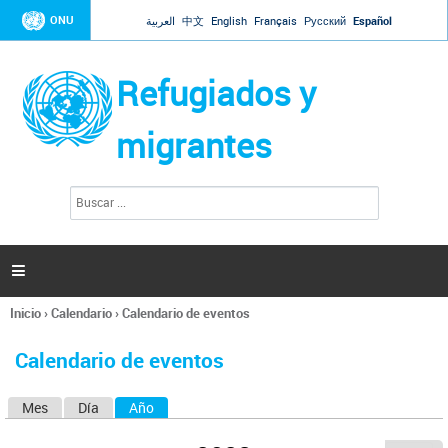
Jump to navigation
ONU
العربية
中文
English
Français
Русский
Español
Refugiados y
migrantes
B
F
u
o
s
r
c
a
m
r

u
l
Inicio
›
Calendario
›
Calendario de eventos
a
Se
r
encuentra
i
Calendario de eventos
usted
o
aquí
d
Mes
Día
Año
(solapa activa)
S
e
b
o