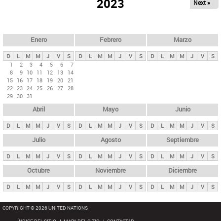
ú
2023
Next »
l
s
a
q
p
u
e
a
Enero
Febrero
Marzo
d
s
a
D
L
M
M
J
V
S
D
L
M
M
J
V
S
D
L
M
M
J
V
S
p
1
2
3
4
5
6
7
8
9
10
11
12
13
14
r
15
16
17
18
19
20
21
i
22
23
24
25
26
27
28
29
30
31
n
Abril
Mayo
Junio
c
i
D
L
M
M
J
V
S
D
L
M
M
J
V
S
D
L
M
M
J
V
S
p
Julio
Agosto
Septiembre
a
D
L
M
M
J
V
S
D
L
M
M
J
V
S
D
L
M
M
J
V
S
l
e
Octubre
Noviembre
Diciembre
s
D
L
M
M
J
V
S
D
L
M
M
J
V
S
D
L
M
M
J
V
S
COPYRIGHT © 2026 UNITED NATIONS