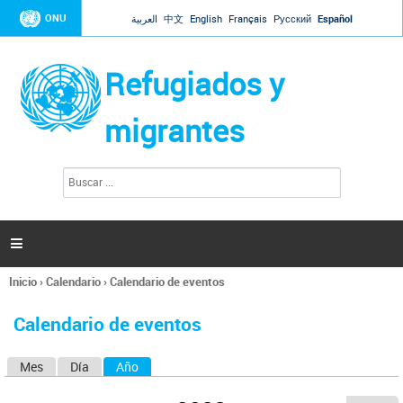
Jump to navigation
ONU
العربية
中文
English
Français
Русский
Español
Refugiados y
migrantes
B
F
u
o
s
r
c
a
m
r

u
l
Inicio
›
Calendario
›
Calendario de eventos
a
Se
r
encuentra
i
Calendario de eventos
usted
o
aquí
d
Mes
Día
Año
(solapa activa)
S
e
b
o