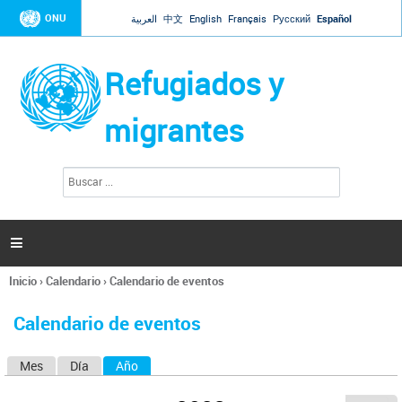
Jump to navigation
ONU
العربية
中文
English
Français
Русский
Español
Refugiados y
migrantes
B
F
u
o
s
r
c
a
m
r

u
l
Inicio
›
Calendario
›
Calendario de eventos
a
Se
r
encuentra
i
Calendario de eventos
usted
o
aquí
d
Mes
Día
Año
(solapa activa)
S
e
b
o