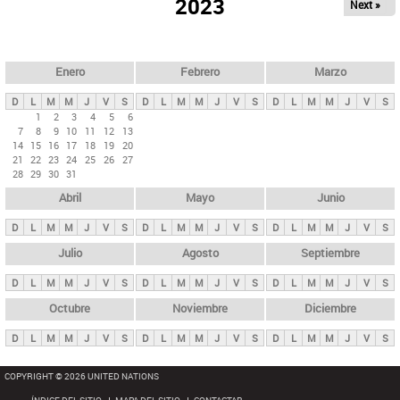
ú
2023
Next »
l
s
a
q
p
u
e
a
Enero
Febrero
Marzo
d
s
a
D
L
M
M
J
V
S
D
L
M
M
J
V
S
D
L
M
M
J
V
S
p
1
2
3
4
5
6
7
8
9
10
11
12
13
r
14
15
16
17
18
19
20
i
21
22
23
24
25
26
27
28
29
30
31
n
Abril
Mayo
Junio
c
i
D
L
M
M
J
V
S
D
L
M
M
J
V
S
D
L
M
M
J
V
S
p
Julio
Agosto
Septiembre
a
D
L
M
M
J
V
S
D
L
M
M
J
V
S
D
L
M
M
J
V
S
l
e
Octubre
Noviembre
Diciembre
s
D
L
M
M
J
V
S
D
L
M
M
J
V
S
D
L
M
M
J
V
S
COPYRIGHT © 2026 UNITED NATIONS