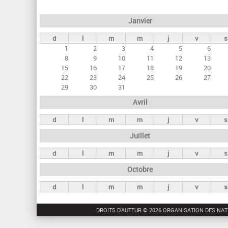
e
Janvier
t
d
l
m
m
j
v
s
s
1
2
3
4
5
6
p
8
9
10
11
12
13
r
15
16
17
18
19
20
22
23
24
25
26
27
i
29
30
31
n
Avril
c
d
l
m
m
j
v
s
i
Juillet
p
a
d
l
m
m
j
v
s
u
Octobre
x
d
l
m
m
j
v
s
DROITS D'AUTEUR © 2026 ORGANISATION DES NAT