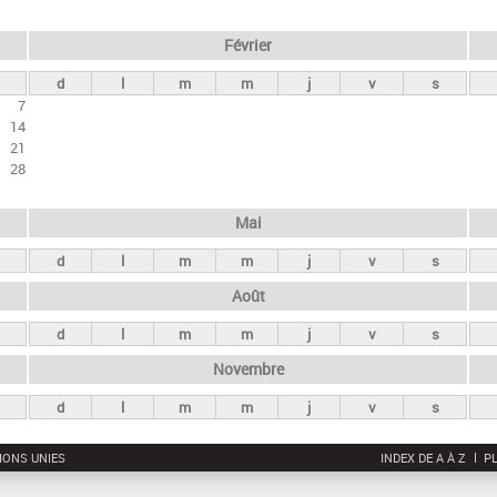
Février
d
l
m
m
j
v
s
7
14
21
28
Mai
d
l
m
m
j
v
s
Août
d
l
m
m
j
v
s
Novembre
d
l
m
m
j
v
s
IONS UNIES
INDEX DE A À Z
PL