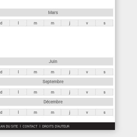
h
e
Mars
r
d
l
m
m
j
v
s
c
h
e
Juin
d
l
m
m
j
v
s
Septembre
d
l
m
m
j
v
s
Décembre
d
l
m
m
j
v
s
AN DU SITE
CONTACT
DROITS D'AUTEUR