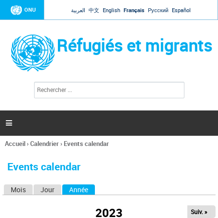
Jump to navigation
ONU
العربية
中文
English
Français
Русский
Español
Réfugiés et migrants
R
F
e
o
c
r
h
e
m
r

u
c
l
h
Accueil
›
Calendrier
›
Events calendar
a
e
Vous
r
i
êtes
r
Events calendar
ici
e
d
Mois
Jour
Année
(onglet actif)
O
e
r
n
e
2023
Suiv. »
g