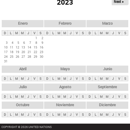
ú
2023
Next »
l
s
a
q
p
u
e
a
Enero
Febrero
Marzo
d
s
a
D
L
M
M
J
V
S
D
L
M
M
J
V
S
D
L
M
M
J
V
S
p
1
2
3
4
5
6
7
8
9
r
10
11
12
13
14
15
16
i
17
18
19
20
21
22
23
24
25
26
27
28
29
30
n
31
c
Abril
Mayo
Junio
i
p
D
L
M
M
J
V
S
D
L
M
M
J
V
S
D
L
M
M
J
V
S
a
Julio
Agosto
Septiembre
l
D
L
M
M
J
V
S
D
L
M
M
J
V
S
D
L
M
M
J
V
S
e
Octubre
Noviembre
Diciembre
s
D
L
M
M
J
V
S
D
L
M
M
J
V
S
D
L
M
M
J
V
S
COPYRIGHT © 2026 UNITED NATIONS