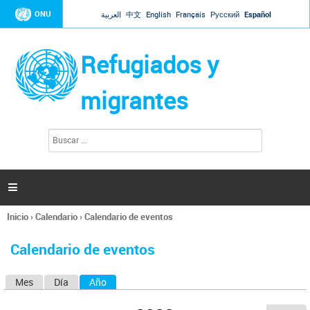
Jump to navigation
ONU
العربية
中文
English
Français
Русский
Español
Refugiados y
migrantes
B
F
u
o
s
r
c
a
m
r

u
l
Inicio
›
Calendario
›
Calendario de eventos
a
Se
r
encuentra
i
Calendario de eventos
usted
o
aquí
d
Mes
Día
Año
(solapa activa)
S
e
b
o