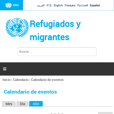
Jump to navigation
ONU
العربية
中文
English
Français
Русский
Español
Refugiados y
migrantes
B
F
u
o
s
r
c
a
m
r

u
l
Inicio
›
Calendario
›
Calendario de eventos
a
Se
r
encuentra
i
Calendario de eventos
usted
o
aquí
d
Mes
Día
Año
(solapa activa)
S
e
b
o