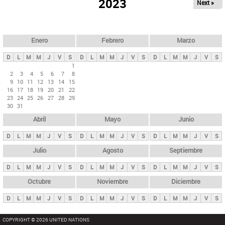
ú
2023
Next »
l
s
a
q
p
u
e
a
Enero
Febrero
Marzo
d
s
a
D
L
M
M
J
V
S
D
L
M
M
J
V
S
D
L
M
M
J
V
S
p
1
2
3
4
5
6
7
8
r
9
10
11
12
13
14
15
i
16
17
18
19
20
21
22
23
24
25
26
27
28
29
n
30
31
c
Abril
Mayo
Junio
i
p
D
L
M
M
J
V
S
D
L
M
M
J
V
S
D
L
M
M
J
V
S
a
Julio
Agosto
Septiembre
l
D
L
M
M
J
V
S
D
L
M
M
J
V
S
D
L
M
M
J
V
S
e
Octubre
Noviembre
Diciembre
s
D
L
M
M
J
V
S
D
L
M
M
J
V
S
D
L
M
M
J
V
S
COPYRIGHT © 2026 UNITED NATIONS