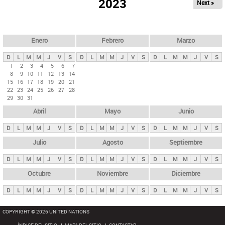
ú
2023
Next »
l
s
a
q
p
u
e
a
Enero
Febrero
Marzo
d
s
a
D
L
M
M
J
V
S
D
L
M
M
J
V
S
D
L
M
M
J
V
S
p
1
2
3
4
5
6
7
8
9
10
11
12
13
14
r
15
16
17
18
19
20
21
i
22
23
24
25
26
27
28
29
30
31
n
Abril
Mayo
Junio
c
i
D
L
M
M
J
V
S
D
L
M
M
J
V
S
D
L
M
M
J
V
S
p
Julio
Agosto
Septiembre
a
D
L
M
M
J
V
S
D
L
M
M
J
V
S
D
L
M
M
J
V
S
l
e
Octubre
Noviembre
Diciembre
s
D
L
M
M
J
V
S
D
L
M
M
J
V
S
D
L
M
M
J
V
S
COPYRIGHT © 2026 UNITED NATIONS