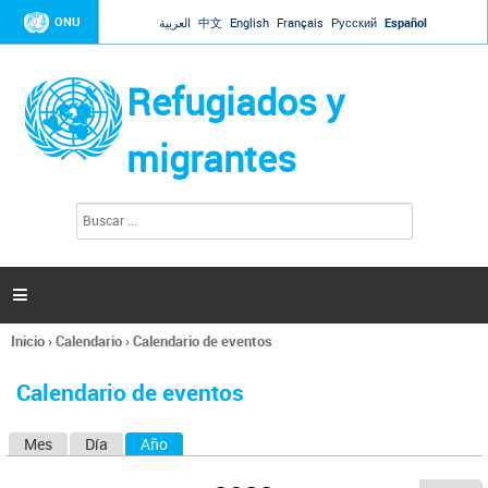
Jump to navigation
ONU
العربية
中文
English
Français
Русский
Español
Refugiados y
migrantes
B
F
u
o
s
r
c
a
m
r

u
l
Inicio
›
Calendario
›
Calendario de eventos
a
Se
r
encuentra
i
Calendario de eventos
usted
o
aquí
d
Mes
Día
Año
(solapa activa)
S
e
b
o