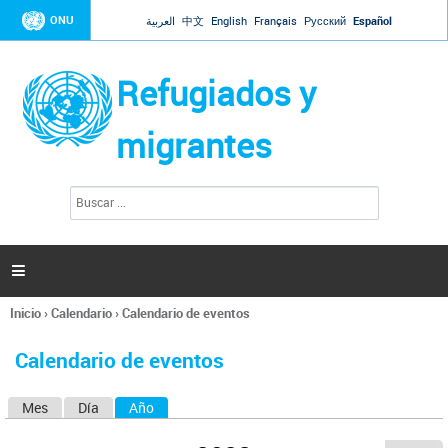
Jump to navigation
ONU
العربية
中文
English
Français
Русский
Español
Refugiados y
migrantes
B
F
u
o
s
r
c
a
m
r

u
l
Inicio
›
Calendario
›
Calendario de eventos
a
Se
r
encuentra
i
Calendario de eventos
usted
o
aquí
d
Mes
Día
Año
(solapa activa)
S
e
b
o