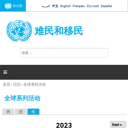
Jump to navigation
联合国
العربية
中文
English
Français
Русский
Español
难民和移民
搜
搜
索
索
表
单

首页
›
日历
›
全球系列活动
你
在
全球系列活动
这
里
月
日
年
（活动标签）
主
标
2023
Next »
签