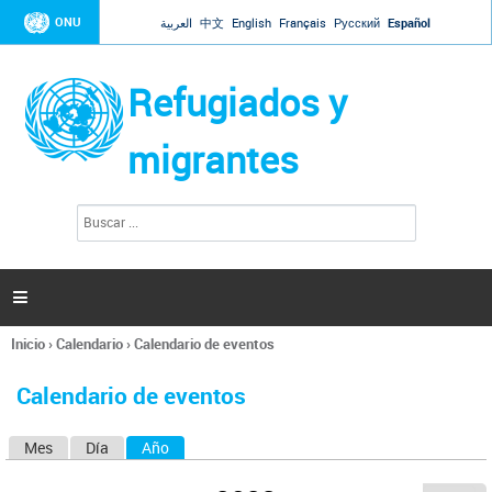
Jump to navigation
ONU
العربية
中文
English
Français
Русский
Español
Refugiados y
migrantes
B
F
u
o
s
r
c
a
m
r

u
l
Inicio
›
Calendario
›
Calendario de eventos
a
Se
r
encuentra
i
Calendario de eventos
usted
o
aquí
d
Mes
Día
Año
(solapa activa)
S
e
b
o