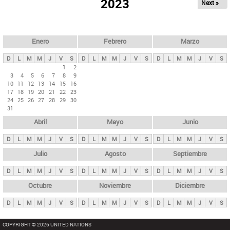
ú
2023
Next »
l
s
a
q
p
u
e
a
Enero
Febrero
Marzo
d
s
a
D
L
M
M
J
V
S
D
L
M
M
J
V
S
D
L
M
M
J
V
S
p
1
2
3
4
5
6
7
8
9
r
10
11
12
13
14
15
16
i
17
18
19
20
21
22
23
24
25
26
27
28
29
30
n
31
c
Abril
Mayo
Junio
i
p
D
L
M
M
J
V
S
D
L
M
M
J
V
S
D
L
M
M
J
V
S
a
Julio
Agosto
Septiembre
l
D
L
M
M
J
V
S
D
L
M
M
J
V
S
D
L
M
M
J
V
S
e
Octubre
Noviembre
Diciembre
s
D
L
M
M
J
V
S
D
L
M
M
J
V
S
D
L
M
M
J
V
S
COPYRIGHT © 2026 UNITED NATIONS