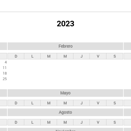
2023
Febrero
D
L
M
M
J
V
S
4
11
18
25
Mayo
D
L
M
M
J
V
S
Agosto
D
L
M
M
J
V
S