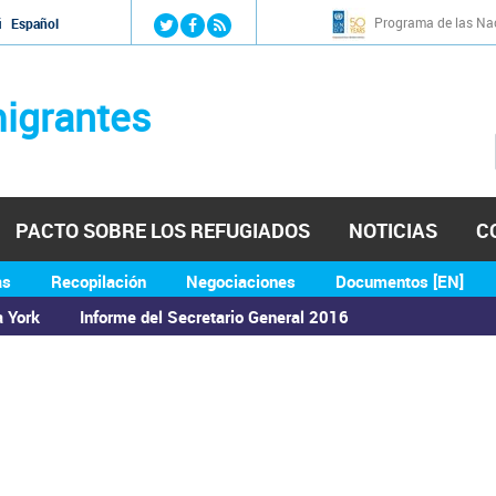
Jump to navigation
Programa de las Nac
й
Español
igrantes
PACTO SOBRE LOS REFUGIADOS
NOTICIAS
C
as
Recopilación
Negociaciones
Documentos [EN]
a York
Informe del Secretario General 2016