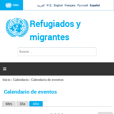
Jump to navigation
ONU
العربية
中文
English
Français
Русский
Español
Refugiados y
migrantes
B
F
u
o
s
r
c
a
m
r

u
l
Inicio
›
Calendario
›
Calendario de eventos
a
Se
r
encuentra
i
Calendario de eventos
usted
o
aquí
d
Mes
Día
Año
(solapa activa)
S
e
b
o