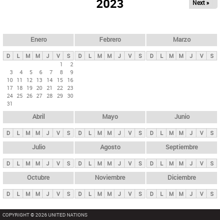
ú
2023
Next »
l
s
a
q
p
u
e
a
Enero
Febrero
Marzo
d
s
a
D
L
M
M
J
V
S
D
L
M
M
J
V
S
D
L
M
M
J
V
S
p
1
2
3
4
5
6
7
8
9
r
10
11
12
13
14
15
16
i
17
18
19
20
21
22
23
24
25
26
27
28
29
30
n
31
c
Abril
Mayo
Junio
i
p
D
L
M
M
J
V
S
D
L
M
M
J
V
S
D
L
M
M
J
V
S
a
Julio
Agosto
Septiembre
l
D
L
M
M
J
V
S
D
L
M
M
J
V
S
D
L
M
M
J
V
S
e
Octubre
Noviembre
Diciembre
s
D
L
M
M
J
V
S
D
L
M
M
J
V
S
D
L
M
M
J
V
S
COPYRIGHT © 2026 UNITED NATIONS