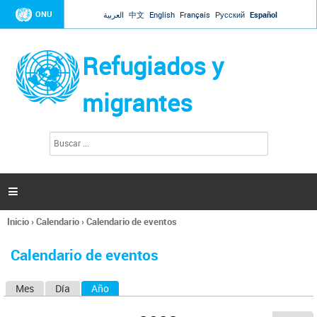
Jump to navigation
ONU
العربية
中文
English
Français
Русский
Español
Refugiados y
migrantes
B
F
u
o
s
r
c
a
m
r

u
l
Inicio
›
Calendario
›
Calendario de eventos
a
Se
r
encuentra
i
Calendario de eventos
usted
o
aquí
d
Mes
Día
Año
(solapa activa)
S
e
b
o