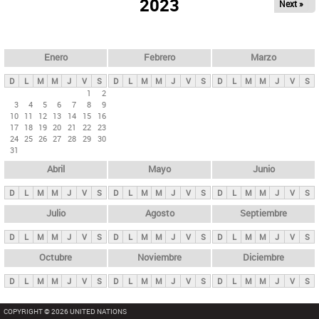
ú
2023
Next »
l
s
a
q
p
u
e
a
Enero
Febrero
Marzo
d
s
a
D
L
M
M
J
V
S
D
L
M
M
J
V
S
D
L
M
M
J
V
S
p
1
2
3
4
5
6
7
8
9
r
10
11
12
13
14
15
16
i
17
18
19
20
21
22
23
24
25
26
27
28
29
30
n
31
c
Abril
Mayo
Junio
i
p
D
L
M
M
J
V
S
D
L
M
M
J
V
S
D
L
M
M
J
V
S
a
Julio
Agosto
Septiembre
l
D
L
M
M
J
V
S
D
L
M
M
J
V
S
D
L
M
M
J
V
S
e
Octubre
Noviembre
Diciembre
s
D
L
M
M
J
V
S
D
L
M
M
J
V
S
D
L
M
M
J
V
S
COPYRIGHT © 2026 UNITED NATIONS