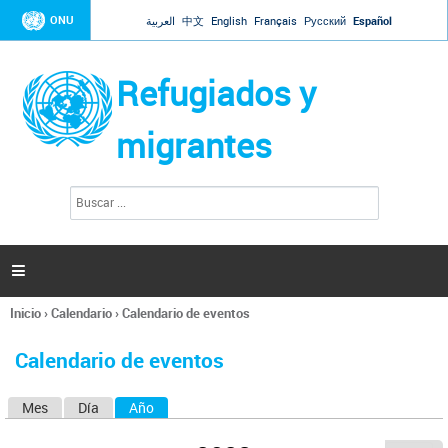
Jump to navigation
ONU
العربية
中文
English
Français
Русский
Español
Refugiados y
migrantes
B
F
u
o
s
r
c
a
m
r

u
l
Inicio
›
Calendario
›
Calendario de eventos
a
Se
r
encuentra
i
Calendario de eventos
usted
o
aquí
d
Mes
Día
Año
(solapa activa)
S
e
b
o