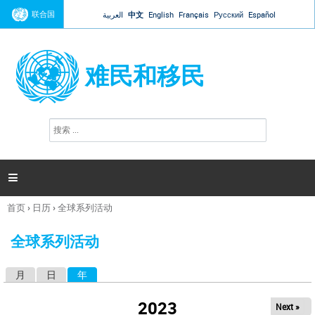
Jump to navigation
联合国
العربية
中文
English
Français
Русский
Español
难民和移民
搜
搜
索
索
表
单

首页
›
日历
›
全球系列活动
你
在
全球系列活动
这
里
月
日
年
（活动标签）
主
标
2023
Next »
签