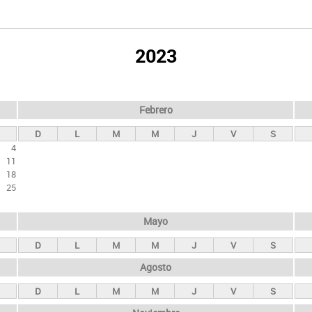
2023
Febrero
D
L
M
M
J
V
S
4
11
18
25
Mayo
D
L
M
M
J
V
S
Agosto
D
L
M
M
J
V
S