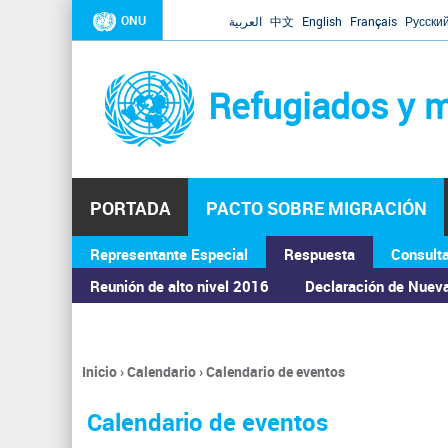
ONU
العربية
中文
English
Français
Русски
Refugiados y m
PORTADA
PACTO SOBRE MIGRACIÓN
Representante Especial
Respuesta
Consult
ASAMBLEA GENERAL
Reunión de alto nivel 2016
Declaración de Nuev
Inicio
›
Calendario
›
Calendario de eventos
Se
encuentra
Calendario de eventos
usted