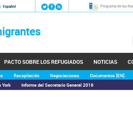
Jump to navigation
Programa de las Nac
й
Español
igrantes
PACTO SOBRE LOS REFUGIADOS
NOTICIAS
C
as
Recopilación
Negociaciones
Documentos [EN]
a York
Informe del Secretario General 2016