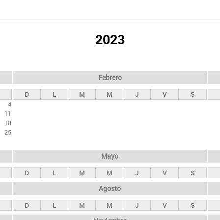
2023
Febrero
D
L
M
M
J
V
S
4
11
18
25
Mayo
D
L
M
M
J
V
S
Agosto
D
L
M
M
J
V
S