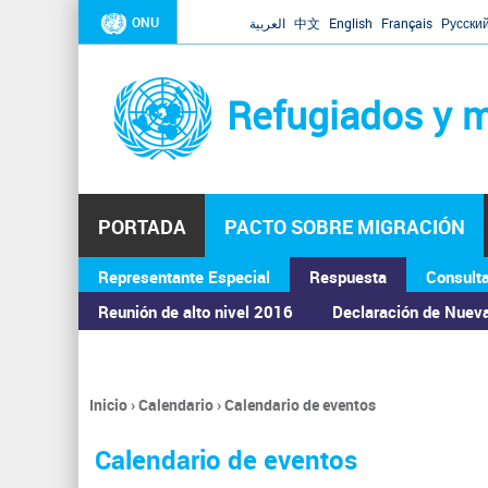
ONU
العربية
中文
English
Français
Русски
Refugiados y m
PORTADA
PACTO SOBRE MIGRACIÓN
Representante Especial
Respuesta
Consult
ASAMBLEA GENERAL
Reunión de alto nivel 2016
Declaración de Nuev
Inicio
›
Calendario
›
Calendario de eventos
Se
encuentra
Calendario de eventos
usted