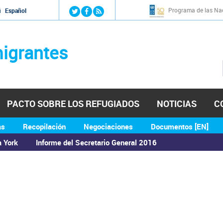
Jump to navigation
Programa de las Nac
й
Español
igrantes
PACTO SOBRE LOS REFUGIADOS
NOTICIAS
C
as
Recopilación
Negociaciones
Documentos [EN]
a York
Informe del Secretario General 2016