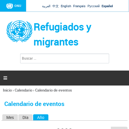
Jump to navigation
ONU
العربية
中文
English
Français
Русский
Español
Refugiados y
migrantes
B
F
u
o
s
r
c
a
m
r

u
l
Inicio
›
Calendario
›
Calendario de eventos
a
Se
r
encuentra
i
Calendario de eventos
usted
o
aquí
d
Mes
Día
Año
(solapa activa)
S
e
b
o