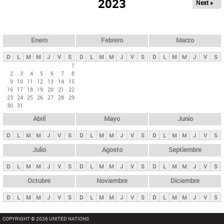
ú
2023
Next »
l
s
a
q
p
u
e
a
Enero
Febrero
Marzo
d
s
a
D
L
M
M
J
V
S
D
L
M
M
J
V
S
D
L
M
M
J
V
S
p
1
2
3
4
5
6
7
8
r
9
10
11
12
13
14
15
i
16
17
18
19
20
21
22
23
24
25
26
27
28
29
n
30
31
c
Abril
Mayo
Junio
i
p
D
L
M
M
J
V
S
D
L
M
M
J
V
S
D
L
M
M
J
V
S
a
Julio
Agosto
Septiembre
l
D
L
M
M
J
V
S
D
L
M
M
J
V
S
D
L
M
M
J
V
S
e
Octubre
Noviembre
Diciembre
s
D
L
M
M
J
V
S
D
L
M
M
J
V
S
D
L
M
M
J
V
S
COPYRIGHT © 2026 UNITED NATIONS