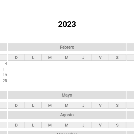
2023
Febrero
D
L
M
M
J
V
S
4
11
18
25
Mayo
D
L
M
M
J
V
S
Agosto
D
L
M
M
J
V
S