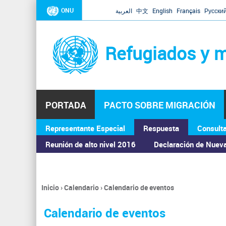
ONU
العربية
中文
English
Français
Русски
Refugiados y m
PORTADA
PACTO SOBRE MIGRACIÓN
Representante Especial
Respuesta
Consult
ASAMBLEA GENERAL
Reunión de alto nivel 2016
Declaración de Nuev
Inicio
›
Calendario
›
Calendario de eventos
Se
encuentra
Calendario de eventos
usted