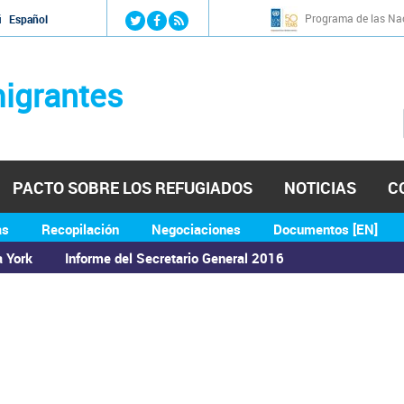
Jump to navigation
Programa de las Nac
й
Español
igrantes
PACTO SOBRE LOS REFUGIADOS
NOTICIAS
C
as
Recopilación
Negociaciones
Documentos [EN]
a York
Informe del Secretario General 2016