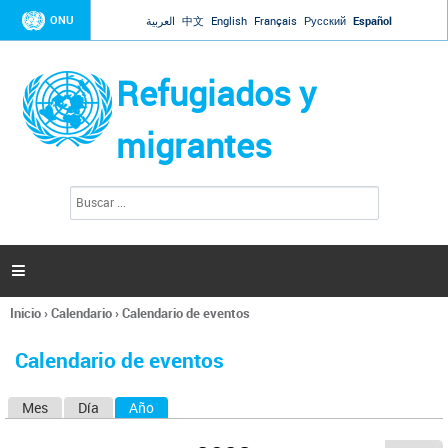
Jump to navigation
ONU
العربية
中文
English
Français
Русский
Español
Refugiados y
migrantes
B
F
u
o
s
r
c
a
m
r

u
l
Inicio
›
Calendario
›
Calendario de eventos
a
Se
r
encuentra
i
Calendario de eventos
usted
o
aquí
d
Mes
Día
Año
(solapa activa)
S
e
b
o