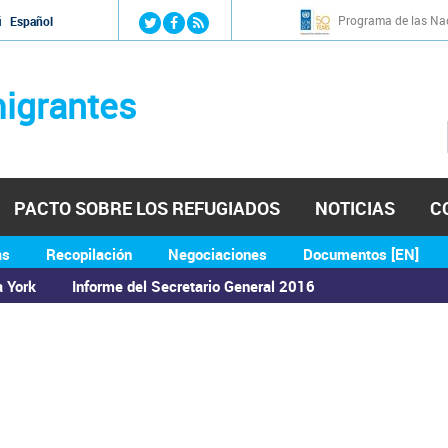
Jump to navigation
Programa de las Nac
й
Español
igrantes
PACTO SOBRE LOS REFUGIADOS
NOTICIAS
C
as
Recopilación
Negociaciones
Documentos [EN]
a York
Informe del Secretario General 2016