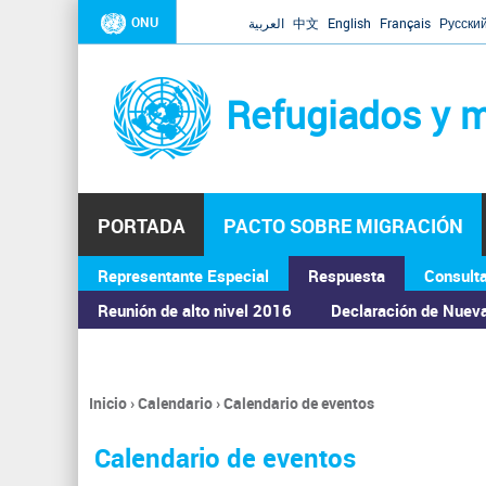
ONU
العربية
中文
English
Français
Русски
Refugiados y m
PORTADA
PACTO SOBRE MIGRACIÓN
Representante Especial
Respuesta
Consult
ASAMBLEA GENERAL
Reunión de alto nivel 2016
Declaración de Nuev
Inicio
›
Calendario
›
Calendario de eventos
Se
encuentra
Calendario de eventos
usted