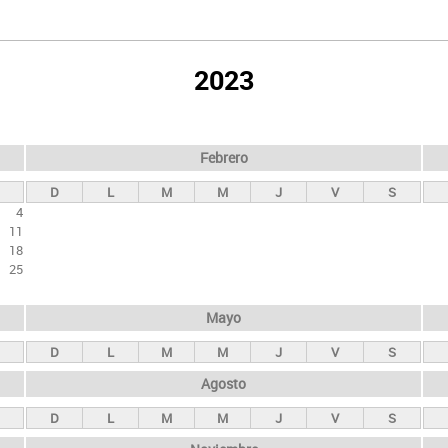
2023
Febrero
D
L
M
M
J
V
S
4
11
18
25
Mayo
D
L
M
M
J
V
S
Agosto
D
L
M
M
J
V
S