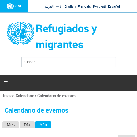
Jump to navigation
ONU
العربية
中文
English
Français
Русский
Español
Refugiados y
migrantes
B
F
u
o
s
r
c
a
m
r

u
l
Inicio
›
Calendario
›
Calendario de eventos
a
Se
r
encuentra
i
Calendario de eventos
usted
o
aquí
d
Mes
Día
Año
(solapa activa)
S
e
b
o