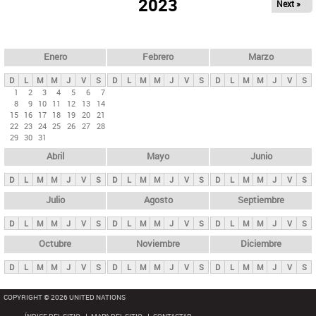
ú
2023
Next »
l
s
a
q
p
u
e
a
Enero
Febrero
Marzo
d
s
a
D
L
M
M
J
V
S
D
L
M
M
J
V
S
D
L
M
M
J
V
S
p
1
2
3
4
5
6
7
8
9
10
11
12
13
14
r
15
16
17
18
19
20
21
i
22
23
24
25
26
27
28
29
30
31
n
Abril
Mayo
Junio
c
i
D
L
M
M
J
V
S
D
L
M
M
J
V
S
D
L
M
M
J
V
S
p
Julio
Agosto
Septiembre
a
D
L
M
M
J
V
S
D
L
M
M
J
V
S
D
L
M
M
J
V
S
l
e
Octubre
Noviembre
Diciembre
s
D
L
M
M
J
V
S
D
L
M
M
J
V
S
D
L
M
M
J
V
S
COPYRIGHT © 2026 UNITED NATIONS