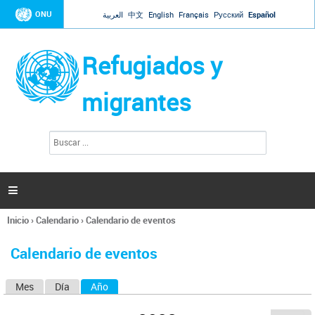
Jump to navigation
ONU
العربية
中文
English
Français
Русский
Español
Refugiados y
migrantes
B
F
u
o
s
r
c
a
m
r

u
l
Inicio
›
Calendario
›
Calendario de eventos
a
Se
r
encuentra
i
Calendario de eventos
usted
o
aquí
d
Mes
Día
Año
(solapa activa)
S
e
b
o