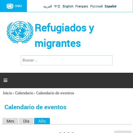
Jump to navigation
ONU
العربية
中文
English
Français
Русский
Español
Refugiados y
migrantes
B
F
u
o
s
r
c
a
m
r

u
l
Inicio
›
Calendario
›
Calendario de eventos
a
Se
r
encuentra
i
Calendario de eventos
usted
o
aquí
d
Mes
Día
Año
(solapa activa)
S
e
b
o