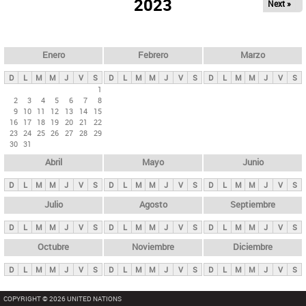
ú
2023
Next »
l
s
a
q
p
u
e
a
Enero
Febrero
Marzo
d
s
a
D
L
M
M
J
V
S
D
L
M
M
J
V
S
D
L
M
M
J
V
S
p
1
2
3
4
5
6
7
8
r
9
10
11
12
13
14
15
i
16
17
18
19
20
21
22
23
24
25
26
27
28
29
n
30
31
c
Abril
Mayo
Junio
i
p
D
L
M
M
J
V
S
D
L
M
M
J
V
S
D
L
M
M
J
V
S
a
Julio
Agosto
Septiembre
l
D
L
M
M
J
V
S
D
L
M
M
J
V
S
D
L
M
M
J
V
S
e
Octubre
Noviembre
Diciembre
s
D
L
M
M
J
V
S
D
L
M
M
J
V
S
D
L
M
M
J
V
S
COPYRIGHT © 2026 UNITED NATIONS