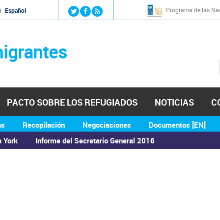
Jump to navigation
Programa de las Nac
й
Español
igrantes
PACTO SOBRE LOS REFUGIADOS
NOTICIAS
C
as
Recopilación
Negociaciones
Documentos [EN]
a York
Informe del Secretario General 2016