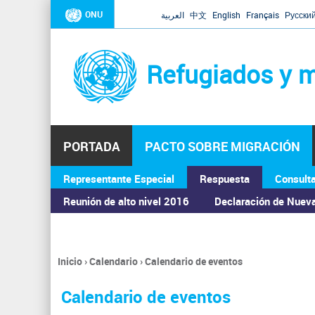
ONU
العربية
中文
English
Français
Русски
Refugiados y m
PORTADA
PACTO SOBRE MIGRACIÓN
Representante Especial
Respuesta
Consult
ASAMBLEA GENERAL
Reunión de alto nivel 2016
Declaración de Nuev
Inicio
›
Calendario
›
Calendario de eventos
Se
encuentra
Calendario de eventos
usted