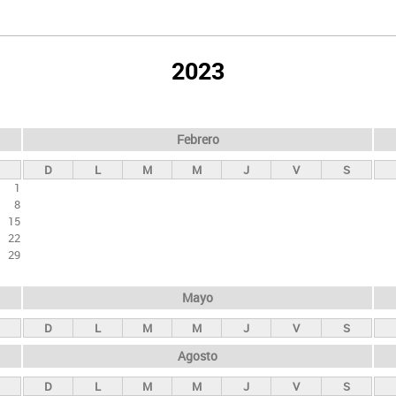
2023
Febrero
D
L
M
M
J
V
S
1
8
15
22
29
Mayo
D
L
M
M
J
V
S
Agosto
D
L
M
M
J
V
S