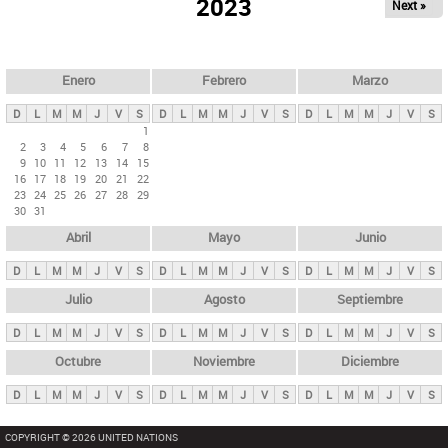
ú
2023
Next »
l
s
a
q
p
u
e
a
Enero
Febrero
Marzo
d
s
a
D
L
M
M
J
V
S
D
L
M
M
J
V
S
D
L
M
M
J
V
S
p
1
2
3
4
5
6
7
8
r
9
10
11
12
13
14
15
i
16
17
18
19
20
21
22
23
24
25
26
27
28
29
n
30
31
c
Abril
Mayo
Junio
i
p
D
L
M
M
J
V
S
D
L
M
M
J
V
S
D
L
M
M
J
V
S
a
Julio
Agosto
Septiembre
l
D
L
M
M
J
V
S
D
L
M
M
J
V
S
D
L
M
M
J
V
S
e
Octubre
Noviembre
Diciembre
s
D
L
M
M
J
V
S
D
L
M
M
J
V
S
D
L
M
M
J
V
S
COPYRIGHT © 2026 UNITED NATIONS