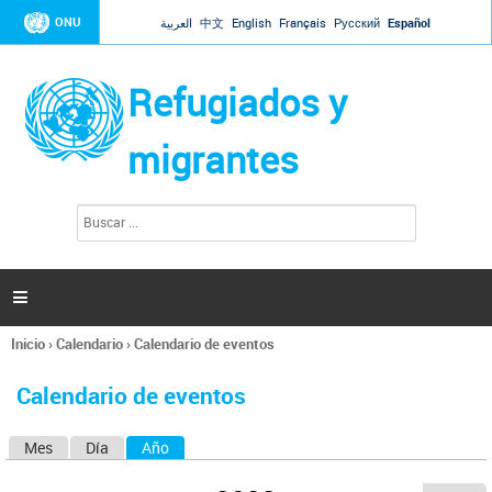
Jump to navigation
ONU
العربية
中文
English
Français
Русский
Español
Refugiados y
migrantes
B
F
u
o
s
r
c
a
m
r

u
l
Inicio
›
Calendario
›
Calendario de eventos
a
Se
r
encuentra
i
Calendario de eventos
usted
o
aquí
d
Mes
Día
Año
(solapa activa)
S
e
b
o