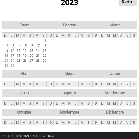
ú
2023
Next »
l
s
a
q
p
u
e
a
Enero
Febrero
Marzo
d
s
a
D
L
M
M
J
V
S
D
L
M
M
J
V
S
D
L
M
M
J
V
S
p
1
2
3
4
5
6
7
8
r
9
10
11
12
13
14
15
i
16
17
18
19
20
21
22
23
24
25
26
27
28
29
n
30
31
c
Abril
Mayo
Junio
i
p
D
L
M
M
J
V
S
D
L
M
M
J
V
S
D
L
M
M
J
V
S
a
Julio
Agosto
Septiembre
l
D
L
M
M
J
V
S
D
L
M
M
J
V
S
D
L
M
M
J
V
S
e
Octubre
Noviembre
Diciembre
s
D
L
M
M
J
V
S
D
L
M
M
J
V
S
D
L
M
M
J
V
S
COPYRIGHT © 2026 UNITED NATIONS