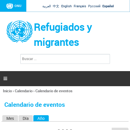
Jump to navigation
ONU
العربية
中文
English
Français
Русский
Español
Refugiados y
migrantes
B
F
u
o
s
r
c
a
m
r

u
l
Inicio
›
Calendario
›
Calendario de eventos
a
Se
r
encuentra
i
Calendario de eventos
usted
o
aquí
d
Mes
Día
Año
(solapa activa)
S
e
b
o