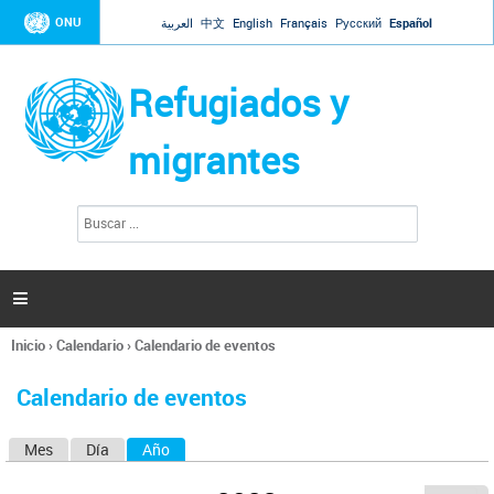
Jump to navigation
ONU
العربية
中文
English
Français
Русский
Español
Refugiados y
migrantes
B
F
u
o
s
r
c
a
m
r

u
l
Inicio
›
Calendario
›
Calendario de eventos
a
Se
r
encuentra
i
Calendario de eventos
usted
o
aquí
d
Mes
Día
Año
(solapa activa)
S
e
b
o