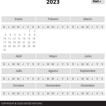
ú
2023
Next »
l
s
a
q
p
u
e
a
Enero
Febrero
Marzo
d
s
a
D
L
M
M
J
V
S
D
L
M
M
J
V
S
D
L
M
M
J
V
S
p
1
2
3
4
5
6
7
8
9
r
10
11
12
13
14
15
16
i
17
18
19
20
21
22
23
24
25
26
27
28
29
30
n
31
c
Abril
Mayo
Junio
i
p
D
L
M
M
J
V
S
D
L
M
M
J
V
S
D
L
M
M
J
V
S
a
Julio
Agosto
Septiembre
l
D
L
M
M
J
V
S
D
L
M
M
J
V
S
D
L
M
M
J
V
S
e
Octubre
Noviembre
Diciembre
s
D
L
M
M
J
V
S
D
L
M
M
J
V
S
D
L
M
M
J
V
S
COPYRIGHT © 2026 UNITED NATIONS