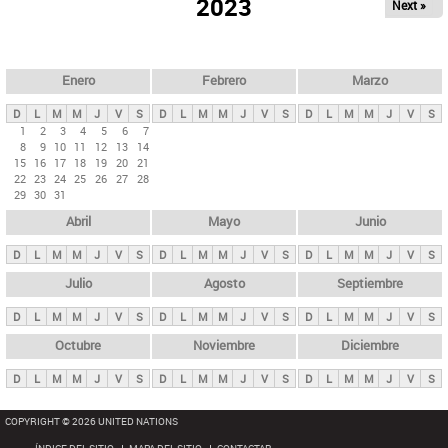
ú
2023
Next »
l
s
a
q
p
u
e
a
Enero
Febrero
Marzo
d
s
a
D
L
M
M
J
V
S
D
L
M
M
J
V
S
D
L
M
M
J
V
S
p
1
2
3
4
5
6
7
8
9
10
11
12
13
14
r
15
16
17
18
19
20
21
i
22
23
24
25
26
27
28
29
30
31
n
Abril
Mayo
Junio
c
i
D
L
M
M
J
V
S
D
L
M
M
J
V
S
D
L
M
M
J
V
S
p
Julio
Agosto
Septiembre
a
D
L
M
M
J
V
S
D
L
M
M
J
V
S
D
L
M
M
J
V
S
l
e
Octubre
Noviembre
Diciembre
s
D
L
M
M
J
V
S
D
L
M
M
J
V
S
D
L
M
M
J
V
S
COPYRIGHT © 2026 UNITED NATIONS