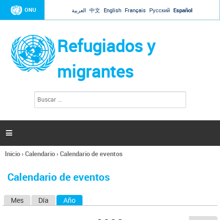
Jump to navigation
ONU
العربية
中文
English
Français
Русский
Español
Refugiados y
migrantes
B
F
u
o
s
r
c
a
m
r

u
l
Inicio
›
Calendario
›
Calendario de eventos
a
Se
r
encuentra
i
Calendario de eventos
usted
o
aquí
d
Mes
Día
Año
(solapa activa)
S
e
b
o