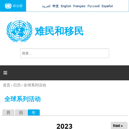
Jump to navigation
联合国
العربية
中文
English
Français
Русский
Español
难民和移民
搜
搜
索
索
表
单

首页
›
日历
›
全球系列活动
你
在
全球系列活动
这
里
月
日
年
（活动标签）
主
标
2023
Next »
签