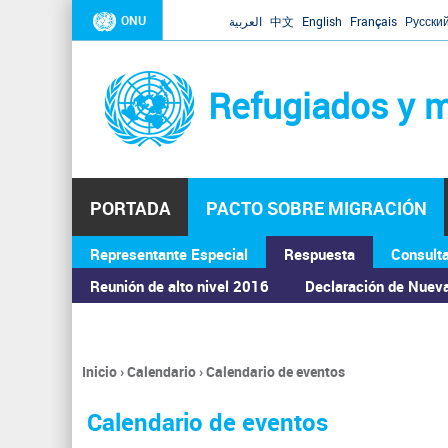
ONU
العربية
中文
English
Français
Русски
Refugiados y m
PORTADA
PACTO SOBRE MIGRACIÓN
Representante Especial
Respuesta
Consult
ASAMBLEA GENERAL
Reunión de alto nivel 2016
Declaración de Nuev
Inicio
›
Calendario
›
Calendario de eventos
Se
encuentra
Calendario de eventos
usted