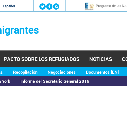
Jump to navigation
Programa de las Nac
й
Español
igrantes
PACTO SOBRE LOS REFUGIADOS
NOTICIAS
C
as
Recopilación
Negociaciones
Documentos [EN]
a York
Informe del Secretario General 2016