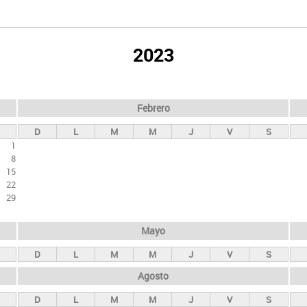
2023
Febrero
D
L
M
M
J
V
S
1
8
15
22
29
Mayo
D
L
M
M
J
V
S
Agosto
D
L
M
M
J
V
S