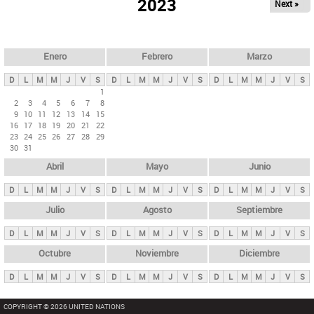
ú
2023
Next »
l
s
a
q
p
u
e
a
Enero
Febrero
Marzo
d
s
a
D
L
M
M
J
V
S
D
L
M
M
J
V
S
D
L
M
M
J
V
S
p
1
2
3
4
5
6
7
8
r
9
10
11
12
13
14
15
i
16
17
18
19
20
21
22
23
24
25
26
27
28
29
n
30
31
c
Abril
Mayo
Junio
i
p
D
L
M
M
J
V
S
D
L
M
M
J
V
S
D
L
M
M
J
V
S
a
Julio
Agosto
Septiembre
l
D
L
M
M
J
V
S
D
L
M
M
J
V
S
D
L
M
M
J
V
S
e
Octubre
Noviembre
Diciembre
s
D
L
M
M
J
V
S
D
L
M
M
J
V
S
D
L
M
M
J
V
S
COPYRIGHT © 2026 UNITED NATIONS