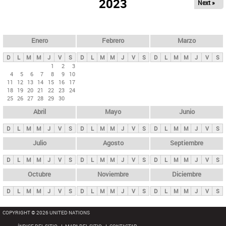
ú
2023
Next »
l
s
a
q
p
u
e
a
Enero
Febrero
Marzo
d
s
a
D
L
M
M
J
V
S
D
L
M
M
J
V
S
D
L
M
M
J
V
S
p
1
2
3
4
5
6
7
8
9
10
r
11
12
13
14
15
16
17
i
18
19
20
21
22
23
24
25
26
27
28
29
30
n
Abril
Mayo
Junio
c
i
D
L
M
M
J
V
S
D
L
M
M
J
V
S
D
L
M
M
J
V
S
p
Julio
Agosto
Septiembre
a
D
L
M
M
J
V
S
D
L
M
M
J
V
S
D
L
M
M
J
V
S
l
e
Octubre
Noviembre
Diciembre
s
D
L
M
M
J
V
S
D
L
M
M
J
V
S
D
L
M
M
J
V
S
COPYRIGHT © 2026 UNITED NATIONS