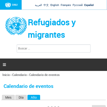
Jump to navigation
ONU
العربية
中文
English
Français
Русский
Español
Refugiados y
migrantes
B
F
u
o
s
r
c
a
m
r

u
l
Inicio
›
Calendario
›
Calendario de eventos
a
Se
r
encuentra
i
Calendario de eventos
usted
o
aquí
d
Mes
Día
Año
(solapa activa)
S
e
b
o