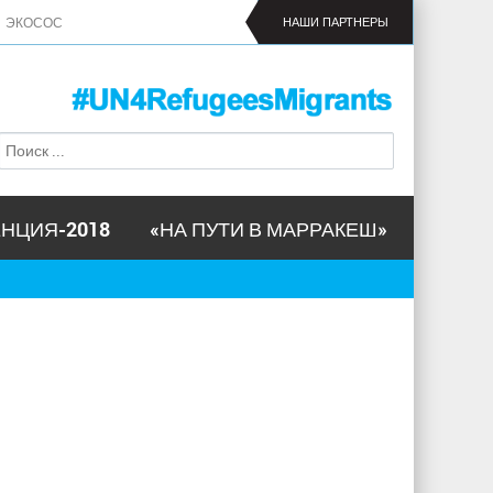
ЭКОСОС
НАШИ ПАРТНЕРЫ
П
Ф
о
о
и
р
с
м
к
НЦИЯ-2018
«НА ПУТИ В МАРРАКЕШ»
а
п
о
и
с
к
а