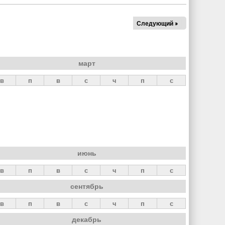
Следующий »
март
в
п
в
с
ч
п
с
июнь
в
п
в
с
ч
п
с
сентябрь
в
п
в
с
ч
п
с
декабрь