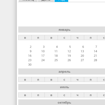
л
а
в
н
январь
ы
в
п
в
с
ч
п
с
е
в
2
3
4
5
6
7
к
9
10
11
12
13
14
16
17
18
19
20
21
л
23
24
25
26
27
28
а
30
д
апрель
к
в
п
в
с
ч
п
с
и
июль
в
п
в
с
ч
п
с
октябрь