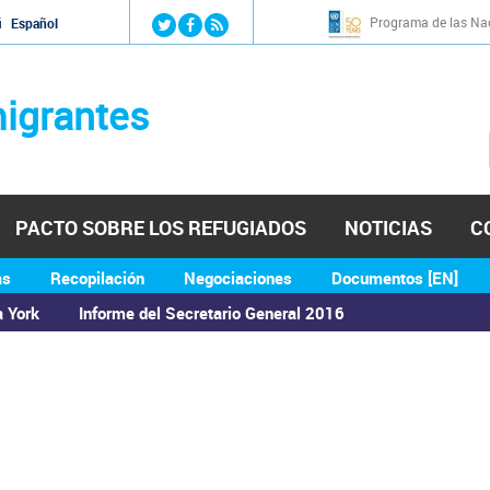
Jump to navigation
Programa de las Nac
й
Español
igrantes
PACTO SOBRE LOS REFUGIADOS
NOTICIAS
C
as
Recopilación
Negociaciones
Documentos [EN]
a York
Informe del Secretario General 2016