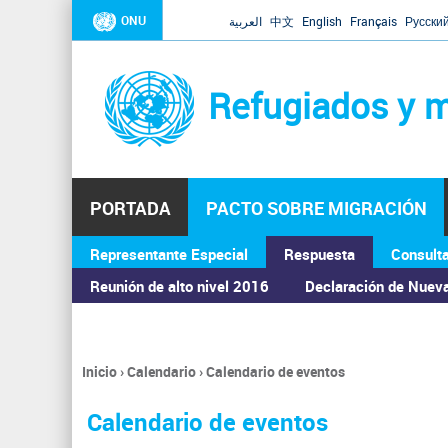
ONU
العربية
中文
English
Français
Русски
Refugiados y m
PORTADA
PACTO SOBRE MIGRACIÓN
Representante Especial
Respuesta
Consult
ASAMBLEA GENERAL
Reunión de alto nivel 2016
Declaración de Nuev
Inicio
›
Calendario
›
Calendario de eventos
Se
encuentra
Calendario de eventos
usted