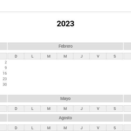
2023
Febrero
D
L
M
M
J
V
S
2
9
16
23
30
Mayo
D
L
M
M
J
V
S
Agosto
D
L
M
M
J
V
S