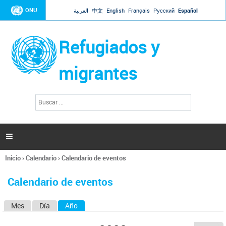
Jump to navigation
ONU
العربية
中文
English
Français
Русский
Español
Refugiados y
migrantes
B
F
u
o
s
r
c
a
m
r

u
l
Inicio
›
Calendario
›
Calendario de eventos
a
Se
r
encuentra
i
Calendario de eventos
usted
o
aquí
d
Mes
Día
Año
(solapa activa)
S
e
b
o