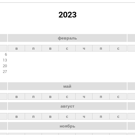
2023
февраль
в
п
в
с
ч
п
с
6
13
20
27
май
в
п
в
с
ч
п
с
август
в
п
в
с
ч
п
с
ноябрь