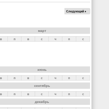
Следующий »
март
в
п
в
с
ч
п
с
июнь
в
п
в
с
ч
п
с
сентябрь
в
п
в
с
ч
п
с
декабрь