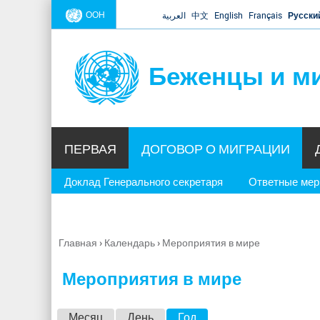
ООН
العربية
中文
English
Français
Русски
Беженцы и м
ПЕРВАЯ
ДОГОВОР О МИГРАЦИИ
Доклад Генерального секретаря
Ответные ме
Главная
›
Календарь
›
Мероприятия в мире
Вы
здесь
Мероприятия в мире
Г
Месяц
День
Год
(активная вкладка)