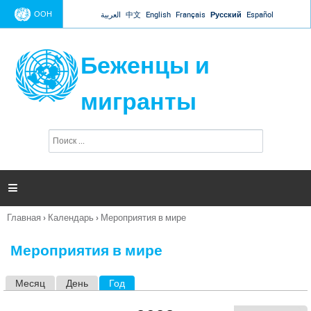
Jump to navigation
ООН
العربية
中文
English
Français
Русский
Español
Беженцы и
мигранты
П
Ф
о
о
и
р
с
к
м

а
п
Главная
›
Календарь
›
Мероприятия в мире
о
Вы
и
здесь
с
Мероприятия в мире
к
а
Месяц
День
Год
(активная вкладка)
Г
л