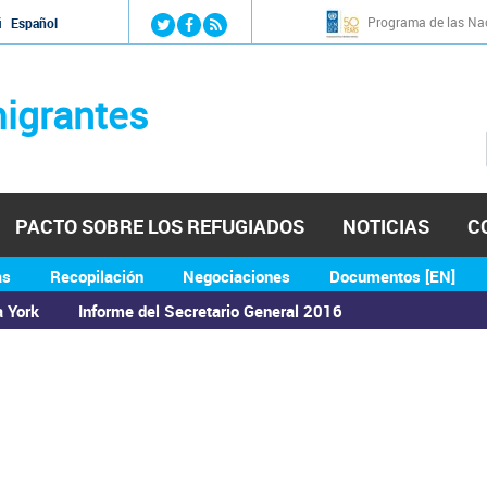
Jump to navigation
Programa de las Nac
й
Español
igrantes
PACTO SOBRE LOS REFUGIADOS
NOTICIAS
C
as
Recopilación
Negociaciones
Documentos [EN]
a York
Informe del Secretario General 2016