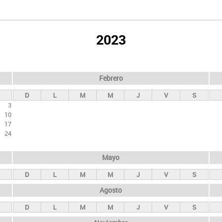
2023
Febrero
D
L
M
M
J
V
S
3
10
17
24
Mayo
D
L
M
M
J
V
S
Agosto
D
L
M
M
J
V
S