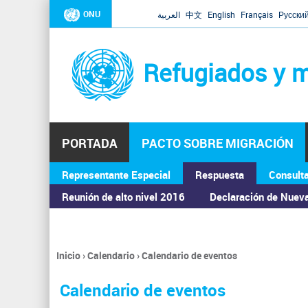
ONU
العربية
中文
English
Français
Русски
Refugiados y m
PORTADA
PACTO SOBRE MIGRACIÓN
Representante Especial
Respuesta
Consult
ASAMBLEA GENERAL
Reunión de alto nivel 2016
Declaración de Nuev
Inicio
›
Calendario
›
Calendario de eventos
Se
encuentra
Calendario de eventos
usted