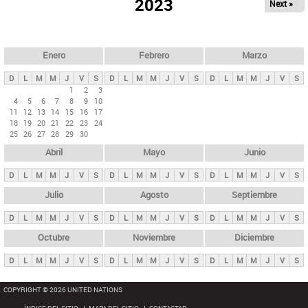
ú
2023
Next »
l
s
a
q
p
u
e
a
Enero
Febrero
Marzo
d
s
a
D
L
M
M
J
V
S
D
L
M
M
J
V
S
D
L
M
M
J
V
S
p
1
2
3
4
5
6
7
8
9
10
r
11
12
13
14
15
16
17
i
18
19
20
21
22
23
24
25
26
27
28
29
30
n
Abril
Mayo
Junio
c
i
D
L
M
M
J
V
S
D
L
M
M
J
V
S
D
L
M
M
J
V
S
p
Julio
Agosto
Septiembre
a
D
L
M
M
J
V
S
D
L
M
M
J
V
S
D
L
M
M
J
V
S
l
e
Octubre
Noviembre
Diciembre
s
D
L
M
M
J
V
S
D
L
M
M
J
V
S
D
L
M
M
J
V
S
COPYRIGHT © 2026 UNITED NATIONS