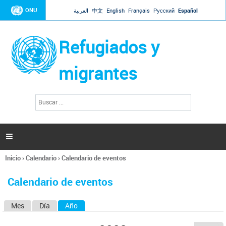
Jump to navigation
ONU
العربية
中文
English
Français
Русский
Español
Refugiados y
migrantes
B
F
u
o
s
r
c
a
m
r

u
l
Inicio
›
Calendario
›
Calendario de eventos
a
Se
r
encuentra
i
Calendario de eventos
usted
o
aquí
d
Mes
Día
Año
(solapa activa)
S
e
b
o