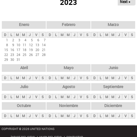
ú
2023
Next »
l
s
a
q
p
u
e
a
Enero
Febrero
Marzo
d
s
a
D
L
M
M
J
V
S
D
L
M
M
J
V
S
D
L
M
M
J
V
S
p
1
2
3
4
5
6
7
8
9
10
11
12
13
14
r
15
16
17
18
19
20
21
i
22
23
24
25
26
27
28
29
30
31
n
Abril
Mayo
Junio
c
i
D
L
M
M
J
V
S
D
L
M
M
J
V
S
D
L
M
M
J
V
S
p
Julio
Agosto
Septiembre
a
D
L
M
M
J
V
S
D
L
M
M
J
V
S
D
L
M
M
J
V
S
l
e
Octubre
Noviembre
Diciembre
s
D
L
M
M
J
V
S
D
L
M
M
J
V
S
D
L
M
M
J
V
S
COPYRIGHT © 2026 UNITED NATIONS