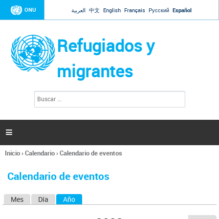
Jump to navigation
ONU
العربية
中文
English
Français
Русский
Español
Refugiados y
migrantes
B
F
u
o
s
r
c
a
m
r

u
l
Inicio
›
Calendario
›
Calendario de eventos
a
Se
r
encuentra
i
Calendario de eventos
usted
o
aquí
d
Mes
Día
Año
(solapa activa)
S
e
b
o