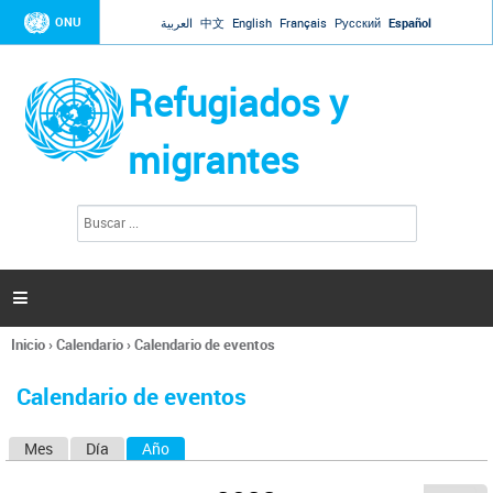
Jump to navigation
ONU
العربية
中文
English
Français
Русский
Español
Refugiados y
migrantes
B
F
u
o
s
r
c
a
m
r

u
l
Inicio
›
Calendario
›
Calendario de eventos
a
Se
r
encuentra
i
Calendario de eventos
usted
o
aquí
d
Mes
Día
Año
(solapa activa)
S
e
b
o