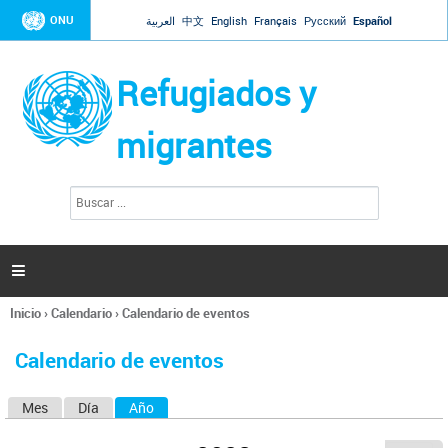
Jump to navigation
ONU
العربية
中文
English
Français
Русский
Español
Refugiados y
migrantes
B
F
u
o
s
r
c
a
m
r

u
l
Inicio
›
Calendario
›
Calendario de eventos
a
Se
r
encuentra
i
Calendario de eventos
usted
o
aquí
d
Mes
Día
Año
(solapa activa)
S
e
b
o