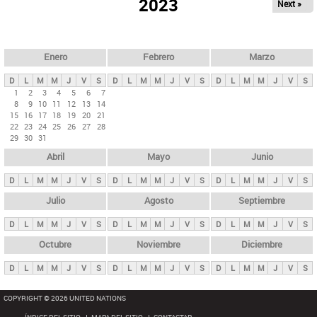
ú
2023
Next »
l
s
a
q
p
u
e
a
Enero
Febrero
Marzo
d
s
a
D
L
M
M
J
V
S
D
L
M
M
J
V
S
D
L
M
M
J
V
S
p
1
2
3
4
5
6
7
8
9
10
11
12
13
14
r
15
16
17
18
19
20
21
i
22
23
24
25
26
27
28
29
30
31
n
Abril
Mayo
Junio
c
i
D
L
M
M
J
V
S
D
L
M
M
J
V
S
D
L
M
M
J
V
S
p
Julio
Agosto
Septiembre
a
D
L
M
M
J
V
S
D
L
M
M
J
V
S
D
L
M
M
J
V
S
l
e
Octubre
Noviembre
Diciembre
s
D
L
M
M
J
V
S
D
L
M
M
J
V
S
D
L
M
M
J
V
S
COPYRIGHT © 2026 UNITED NATIONS