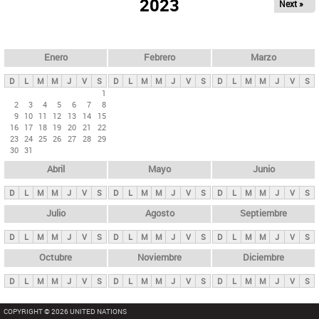
ú
2023
Next »
l
s
a
q
p
u
e
a
Enero
Febrero
Marzo
d
s
a
D
L
M
M
J
V
S
D
L
M
M
J
V
S
D
L
M
M
J
V
S
p
1
2
3
4
5
6
7
8
r
9
10
11
12
13
14
15
i
16
17
18
19
20
21
22
23
24
25
26
27
28
29
n
30
31
c
Abril
Mayo
Junio
i
p
D
L
M
M
J
V
S
D
L
M
M
J
V
S
D
L
M
M
J
V
S
a
Julio
Agosto
Septiembre
l
D
L
M
M
J
V
S
D
L
M
M
J
V
S
D
L
M
M
J
V
S
e
Octubre
Noviembre
Diciembre
s
D
L
M
M
J
V
S
D
L
M
M
J
V
S
D
L
M
M
J
V
S
COPYRIGHT © 2026 UNITED NATIONS