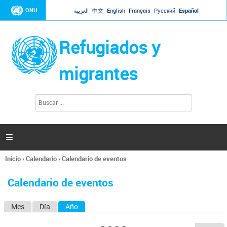
Jump to navigation
ONU
العربية
中文
English
Français
Русский
Español
Refugiados y
migrantes
B
F
u
o
s
r
c
a
m
r

u
l
Inicio
›
Calendario
›
Calendario de eventos
a
Se
r
encuentra
i
Calendario de eventos
usted
o
aquí
d
Mes
Día
Año
(solapa activa)
S
e
b
o